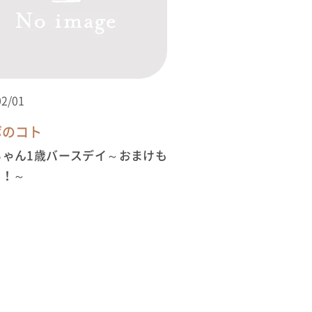
02/01
ボのコト
ちゃん1歳バースデイ～おまけも
よ！～