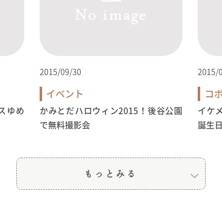
2015/09/30
2015/
イベント
コ
スゆめ
かみとだハロウィン2015！後谷公園
イケ
で無料撮影会
誕生