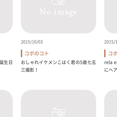
2015/10/03
2015/
コボのコト
コ
誕生日
おしゃれイケメンこはく君の5歳七五
rel
三撮影！
にヘ